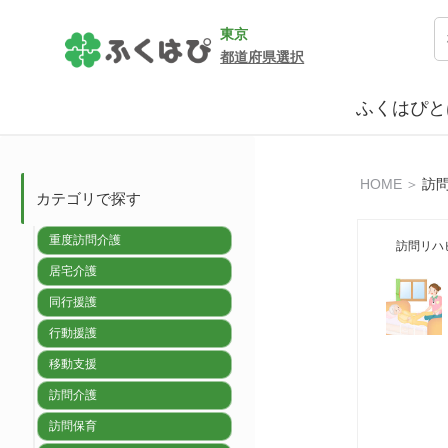
東京
都道府県選択
ふくはぴと
HOME
＞
訪
カテゴリで探す
重度訪問介護
訪問リハ
居宅介護
同行援護
行動援護
移動支援
訪問介護
訪問保育