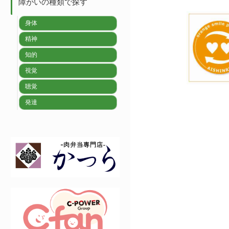
障がいの種類で探す
身体
精神
知的
視覚
聴覚
発達