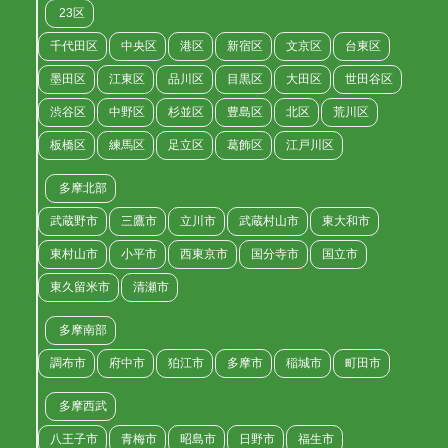
23区
千代田区
中央区
港区
新宿区
文京区
台東区
墨田区
江東区
品川区
目黒区
大田区
世田谷区
渋谷区
中野区
杉並区
豊島区
北区
荒川区
板橋区
練馬区
足立区
葛飾区
江戸川区
多摩北部
武蔵野市
三鷹市
立川市
武蔵村山市
東大和市
東村山市
小平市
西東京市
国分寺市
国立市
東久留米市
清瀬市
多摩南部
調布市
府中市
狛江市
多摩市
稲城市
町田市
多摩西武
八王子市
青梅市
昭島市
日野市
福生市