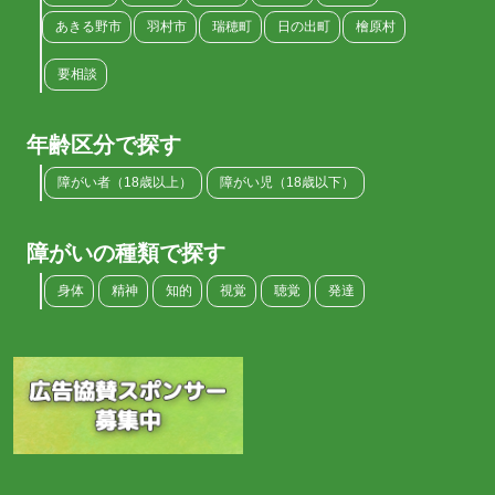
あきる野市
羽村市
瑞穂町
日の出町
檜原村
要相談
年齢区分で探す
障がい者（18歳以上）
障がい児（18歳以下）
障がいの種類で探す
身体
精神
知的
視覚
聴覚
発達