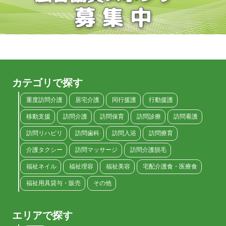
カテゴリで探す
重度訪問介護
居宅介護
同行援護
行動援護
移動支援
訪問介護
訪問保育
訪問診療
訪問看護
訪問リハビリ
訪問歯科
訪問入浴
訪問療育
介護タクシー
訪問マッサージ
訪問介護脱毛
福祉ネイル
福祉理容
福祉美容
宅配介護食・医療食
福祉用具貸与・販売
その他
エリアで探す